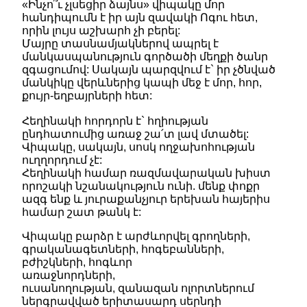
«Ինչո՞ւ չլսեցիր ձայնս» վիպակը մոր
հանդիպումն է իր այն զավակի Ոգու հետ,
որին լույս աշխարհ չի բերել:
Մայրը տասնամյակներով ապրել է
մանկասպանություն գործածի մեղքի ծանր
զգացումով: Սակայն պարզվում է` իր չծնված
մանկիկը վերևներից կապի մեջ է մոր, հոր,
քույր-եղբայրների հետ:
Հեղինակի հորդորն է` հղիության
ընդհատումից առաջ շա՛տ լավ մտածել:
Վիպակը, սակայն, սոսկ ողջախոհության
ուղղորդում չէ:
Հեղինակի համար ռազմավարական խիստ
որոշակի նշանակություն ունի. մենք փոքր
ազգ ենք և յուրաքանչյուր երեխան հայերիս
համար շատ թանկ է:
Վիպակը բարձր է արժևորվել գրողների,
գրականագետների, հոգեբանների,
բժիշկների, հոգևոր
առաջնորդների,
ուսանողության, զանազան ոլորտներում
ներգրավված երիտասարդ սերնդի