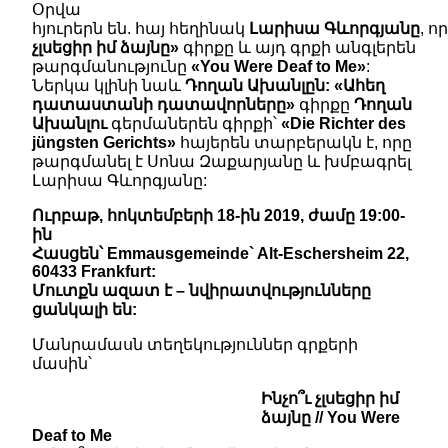
Օրվա
հյուրերն են. հայ հեղինակ
Լարիսա
Գևորգյան
ը
, ո
չլսեցիր իմ ձայնը
»
գիրքը և այդ գրքի անգլերեն
թարգմանությունը
«You Were Deaf to Me
»
:
Ներկա կլինի նաև
Դողան Ախանլըն: «Ահեղ
դատաստանի դատավորները»
գիրքը
Դողան
Ախանլու
գերմաներեն գիրքի՝
«Die Richter des
jüngsten Gerichts»
հայերեն տարբերակն է, որը
թարգմանել է Սոնա Զաքարյանը և խմբագրել
Լարիսա Գևորգյանը:
Ուրբաթ, հոկտեմբերի 18-ին 2019, ժամը 19:00-
ին
Հասցեն՝ Emmausgemeinde` Alt-Eschersheim 22,
60433 Frankfurt:
Մուտքն ազատ է – նվիրատվությունները
ցանկալի են:
Մանրամասն տեղեկություններ գրքերի
մասին՝
Ինչո՞ւ չլսեցիր իմ
ձայնը // You Were
Deaf to Me