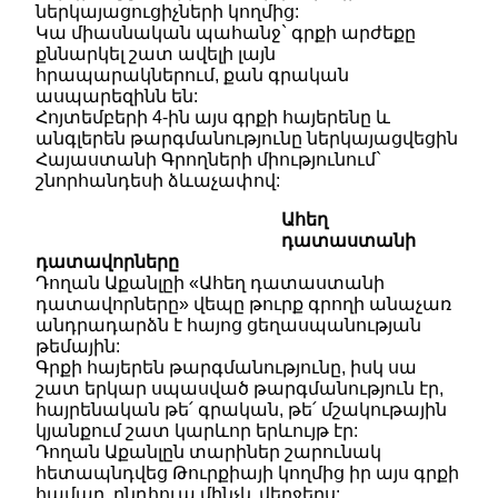
ներկայացուցիչների կողմից:
Կա միասնական պահանջ` գրքի արժեքը
քննարկել շատ ավելի լայն
հրապարակներում, քան գրական
ասպարեզինն են:
Հոյտեմբերի 4-ին այս գրքի հայերենը և
անգլերեն թարգմանությունը ներկայացվեցին
Հայաստանի Գրողների միությունում`
շնորհանդեսի ձևաչափով:
Ահեղ
դատաստանի
դատավորները
Դողան Աքանլըի «Ահեղ դատաստանի
դատավորները» վեպը թուրք գրողի անաչառ
անդրադարձն է հայոց ցեղասպանության
թեմային:
Գրքի հայերեն թարգմանությունը, իսկ սա
շատ երկար սպասված թարգմանություն էր,
հայրենական թե՛ գրական, թե՛ մշակութային
կյանքում շատ կարևոր երևույթ էր:
Դողան Աքանլըն տարիներ շարունակ
հետապնդվեց Թուրքիայի կողմից իր այս գրքի
համար, ընդհուպ մինչև վերջերս: