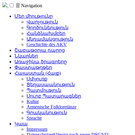
☰
Navigation
Մեր միությունը
Վարչություն
Գործունեություն
Հանձնախմբեր
Անդամակցություն
Geschichte des AKV
Շաբաթօրյա դպրոց
Նկարներ
Առաջիկա ծրագրերը
Փաստաթղթեր
Հայաստան (Հայք)
Սփյուռք
Ցեղասպանություն
Պատմություն
Սուրբ Պատարագներ
Kultur
Armenische Folkloretänze
Գրականություն
Sprache
Կապ
Impressum
Datenschutzerklärung nach neuer DSGVO