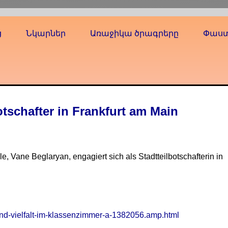
ց
Նկարներ
Առաջիկա ծրագրերը
Փաս
otschafter in Frankfurt am Main
, Vane Beglaryan, engagiert sich als Stadtteilbotschafterin in
westend-vielfalt-im-klassenzimmer-a-1382056.amp.html